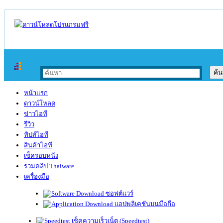
หน้าแรก
ดาวน์โหลด
ข่าวไอที
รีวิว
ทิปส์ไอที
สินค้าไอที
เช็ครอบหนัง
รวมคลิป Thaiware
เครื่องมือ
ซอฟต์แวร์
แอปพลิเคชันบนมือถือ
เช็คความเร็วเน็ต (Speedtest)