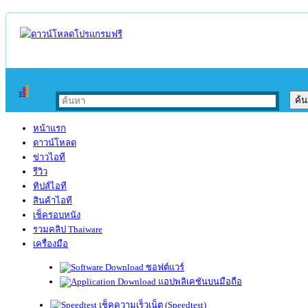
หน้าแรก
ดาวน์โหลด
ข่าวไอที
รีวิว
ทิปส์ไอที
สินค้าไอที
เช็ครอบหนัง
รวมคลิป Thaiware
เครื่องมือ
ซอฟต์แวร์
แอปพลิเคชันบนมือถือ
เช็คความเร็วเน็ต (Speedtest)