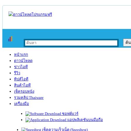
หน้าแรก
ดาวน์โหลด
ข่าวไอที
รีวิว
ทิปส์ไอที
สินค้าไอที
เช็ครอบหนัง
รวมคลิป Thaiware
เครื่องมือ
ซอฟต์แวร์
แอปพลิเคชันบนมือถือ
เช็คความเร็วเน็ต (Speedtest)