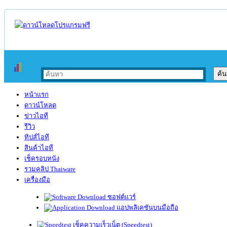
หน้าแรก
ดาวน์โหลด
ข่าวไอที
รีวิว
ทิปส์ไอที
สินค้าไอที
เช็ครอบหนัง
รวมคลิป Thaiware
เครื่องมือ
ซอฟต์แวร์
แอปพลิเคชันบนมือถือ
เช็คความเร็วเน็ต (Speedtest)