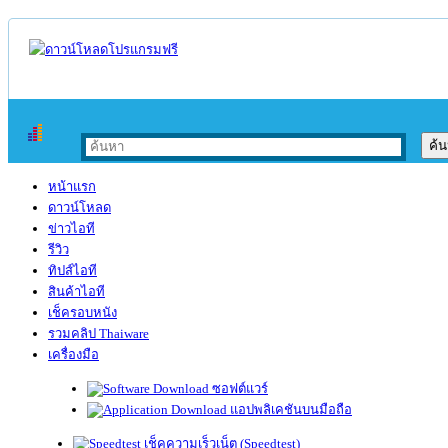
หน้าแรก
ดาวน์โหลด
ข่าวไอที
รีวิว
ทิปส์ไอที
สินค้าไอที
เช็ครอบหนัง
รวมคลิป Thaiware
เครื่องมือ
ซอฟต์แวร์
แอปพลิเคชันบนมือถือ
เช็คความเร็วเน็ต (Speedtest)