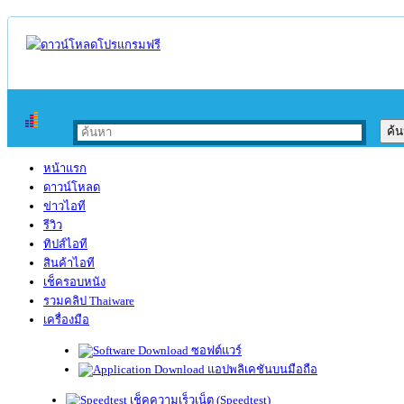
หน้าแรก
ดาวน์โหลด
ข่าวไอที
รีวิว
ทิปส์ไอที
สินค้าไอที
เช็ครอบหนัง
รวมคลิป Thaiware
เครื่องมือ
ซอฟต์แวร์
แอปพลิเคชันบนมือถือ
เช็คความเร็วเน็ต (Speedtest)