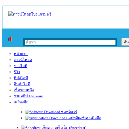
หน้าแรก
ดาวน์โหลด
ข่าวไอที
รีวิว
ทิปส์ไอที
สินค้าไอที
เช็ครอบหนัง
รวมคลิป Thaiware
เครื่องมือ
ซอฟต์แวร์
แอปพลิเคชันบนมือถือ
เช็คความเร็วเน็ต (Speedtest)