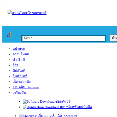
หน้าแรก
ดาวน์โหลด
ข่าวไอที
รีวิว
ทิปส์ไอที
สินค้าไอที
เช็ครอบหนัง
รวมคลิป Thaiware
เครื่องมือ
ซอฟต์แวร์
แอปพลิเคชันบนมือถือ
เช็คความเร็วเน็ต (Speedtest)