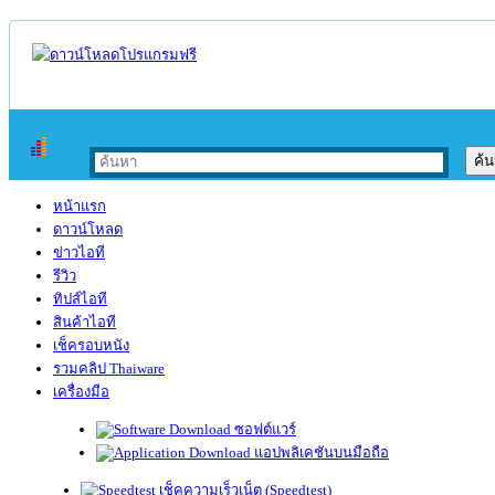
หน้าแรก
ดาวน์โหลด
ข่าวไอที
รีวิว
ทิปส์ไอที
สินค้าไอที
เช็ครอบหนัง
รวมคลิป Thaiware
เครื่องมือ
ซอฟต์แวร์
แอปพลิเคชันบนมือถือ
เช็คความเร็วเน็ต (Speedtest)