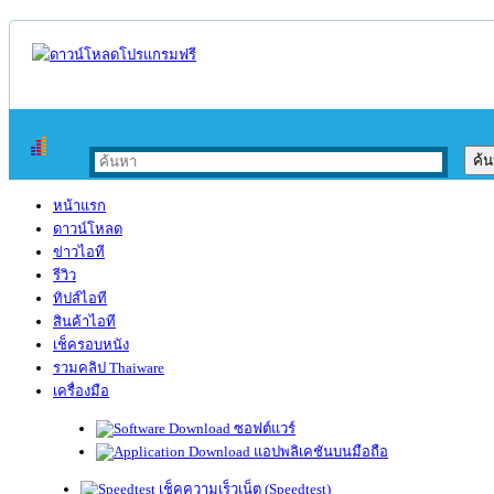
หน้าแรก
ดาวน์โหลด
ข่าวไอที
รีวิว
ทิปส์ไอที
สินค้าไอที
เช็ครอบหนัง
รวมคลิป Thaiware
เครื่องมือ
ซอฟต์แวร์
แอปพลิเคชันบนมือถือ
เช็คความเร็วเน็ต (Speedtest)