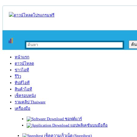
หน้าแรก
ดาวน์โหลด
ข่าวไอที
รีวิว
ทิปส์ไอที
สินค้าไอที
เช็ครอบหนัง
รวมคลิป Thaiware
เครื่องมือ
ซอฟต์แวร์
แอปพลิเคชันบนมือถือ
เช็คความเร็วเน็ต (Speedtest)