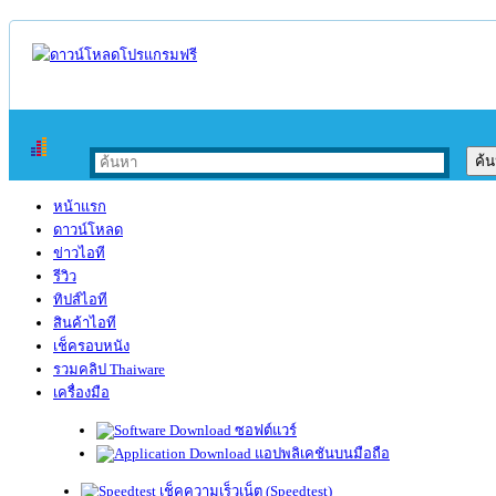
หน้าแรก
ดาวน์โหลด
ข่าวไอที
รีวิว
ทิปส์ไอที
สินค้าไอที
เช็ครอบหนัง
รวมคลิป Thaiware
เครื่องมือ
ซอฟต์แวร์
แอปพลิเคชันบนมือถือ
เช็คความเร็วเน็ต (Speedtest)