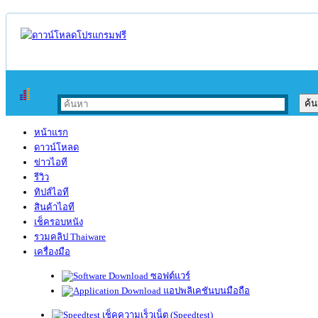
หน้าแรก
ดาวน์โหลด
ข่าวไอที
รีวิว
ทิปส์ไอที
สินค้าไอที
เช็ครอบหนัง
รวมคลิป Thaiware
เครื่องมือ
ซอฟต์แวร์
แอปพลิเคชันบนมือถือ
เช็คความเร็วเน็ต (Speedtest)