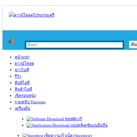
หน้าแรก
ดาวน์โหลด
ข่าวไอที
รีวิว
ทิปส์ไอที
สินค้าไอที
เช็ครอบหนัง
รวมคลิป Thaiware
เครื่องมือ
ซอฟต์แวร์
แอปพลิเคชันบนมือถือ
เช็คความเร็วเน็ต (Speedtest)