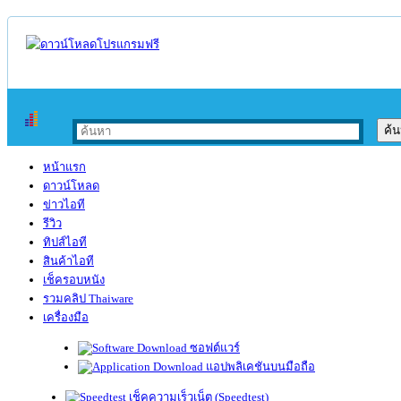
หน้าแรก
ดาวน์โหลด
ข่าวไอที
รีวิว
ทิปส์ไอที
สินค้าไอที
เช็ครอบหนัง
รวมคลิป Thaiware
เครื่องมือ
ซอฟต์แวร์
แอปพลิเคชันบนมือถือ
เช็คความเร็วเน็ต (Speedtest)