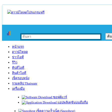
หน้าแรก
ดาวน์โหลด
ข่าวไอที
รีวิว
ทิปส์ไอที
สินค้าไอที
เช็ครอบหนัง
รวมคลิป Thaiware
เครื่องมือ
ซอฟต์แวร์
แอปพลิเคชันบนมือถือ
เช็คความเร็วเน็ต (Speedtest)