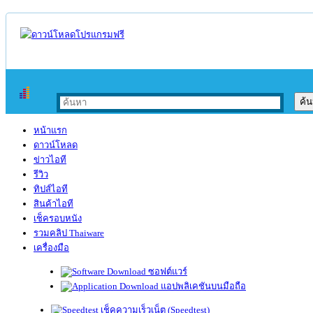
หน้าแรก
ดาวน์โหลด
ข่าวไอที
รีวิว
ทิปส์ไอที
สินค้าไอที
เช็ครอบหนัง
รวมคลิป Thaiware
เครื่องมือ
ซอฟต์แวร์
แอปพลิเคชันบนมือถือ
เช็คความเร็วเน็ต (Speedtest)