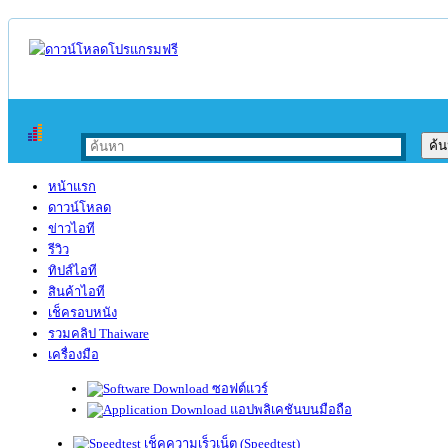
หน้าแรก
ดาวน์โหลด
ข่าวไอที
รีวิว
ทิปส์ไอที
สินค้าไอที
เช็ครอบหนัง
รวมคลิป Thaiware
เครื่องมือ
ซอฟต์แวร์
แอปพลิเคชันบนมือถือ
เช็คความเร็วเน็ต (Speedtest)