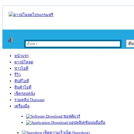
หน้าแรก
ดาวน์โหลด
ข่าวไอที
รีวิว
ทิปส์ไอที
สินค้าไอที
เช็ครอบหนัง
รวมคลิป Thaiware
เครื่องมือ
ซอฟต์แวร์
แอปพลิเคชันบนมือถือ
เช็คความเร็วเน็ต (Speedtest)