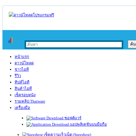
หน้าแรก
ดาวน์โหลด
ข่าวไอที
รีวิว
ทิปส์ไอที
สินค้าไอที
เช็ครอบหนัง
รวมคลิป Thaiware
เครื่องมือ
ซอฟต์แวร์
แอปพลิเคชันบนมือถือ
เช็คความเร็วเน็ต (Speedtest)