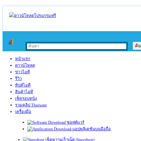
หน้าแรก
ดาวน์โหลด
ข่าวไอที
รีวิว
ทิปส์ไอที
สินค้าไอที
เช็ครอบหนัง
รวมคลิป Thaiware
เครื่องมือ
ซอฟต์แวร์
แอปพลิเคชันบนมือถือ
เช็คความเร็วเน็ต (Speedtest)