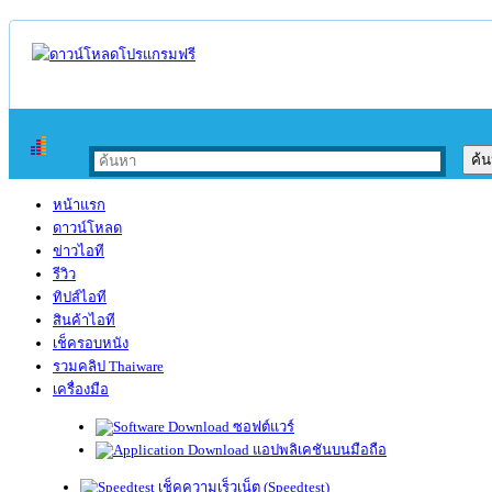
หน้าแรก
ดาวน์โหลด
ข่าวไอที
รีวิว
ทิปส์ไอที
สินค้าไอที
เช็ครอบหนัง
รวมคลิป Thaiware
เครื่องมือ
ซอฟต์แวร์
แอปพลิเคชันบนมือถือ
เช็คความเร็วเน็ต (Speedtest)