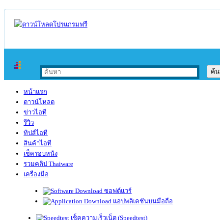
หน้าแรก
ดาวน์โหลด
ข่าวไอที
รีวิว
ทิปส์ไอที
สินค้าไอที
เช็ครอบหนัง
รวมคลิป Thaiware
เครื่องมือ
ซอฟต์แวร์
แอปพลิเคชันบนมือถือ
เช็คความเร็วเน็ต (Speedtest)