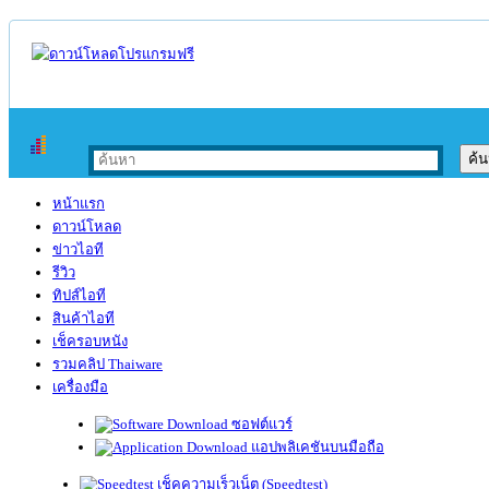
หน้าแรก
ดาวน์โหลด
ข่าวไอที
รีวิว
ทิปส์ไอที
สินค้าไอที
เช็ครอบหนัง
รวมคลิป Thaiware
เครื่องมือ
ซอฟต์แวร์
แอปพลิเคชันบนมือถือ
เช็คความเร็วเน็ต (Speedtest)