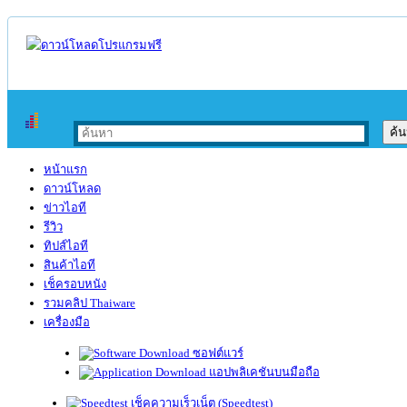
หน้าแรก
ดาวน์โหลด
ข่าวไอที
รีวิว
ทิปส์ไอที
สินค้าไอที
เช็ครอบหนัง
รวมคลิป Thaiware
เครื่องมือ
ซอฟต์แวร์
แอปพลิเคชันบนมือถือ
เช็คความเร็วเน็ต (Speedtest)