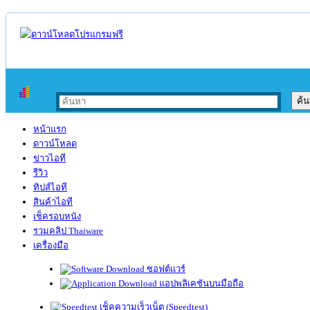
หน้าแรก
ดาวน์โหลด
ข่าวไอที
รีวิว
ทิปส์ไอที
สินค้าไอที
เช็ครอบหนัง
รวมคลิป Thaiware
เครื่องมือ
ซอฟต์แวร์
แอปพลิเคชันบนมือถือ
เช็คความเร็วเน็ต (Speedtest)