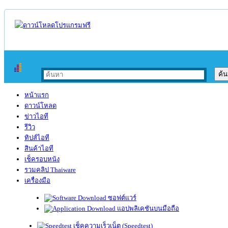
หน้าแรก
ดาวน์โหลด
ข่าวไอที
รีวิว
ทิปส์ไอที
สินค้าไอที
เช็ครอบหนัง
รวมคลิป Thaiware
เครื่องมือ
ซอฟต์แวร์
แอปพลิเคชันบนมือถือ
เช็คความเร็วเน็ต (Speedtest)