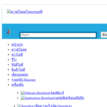
หน้าแรก
ดาวน์โหลด
ข่าวไอที
รีวิว
ทิปส์ไอที
สินค้าไอที
เช็ครอบหนัง
รวมคลิป Thaiware
เครื่องมือ
ซอฟต์แวร์
แอปพลิเคชันบนมือถือ
เช็คความเร็วเน็ต (Speedtest)