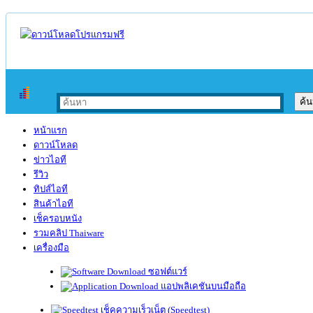
หน้าแรก
ดาวน์โหลด
ข่าวไอที
รีวิว
ทิปส์ไอที
สินค้าไอที
เช็ครอบหนัง
รวมคลิป Thaiware
เครื่องมือ
ซอฟต์แวร์
แอปพลิเคชันบนมือถือ
เช็คความเร็วเน็ต (Speedtest)