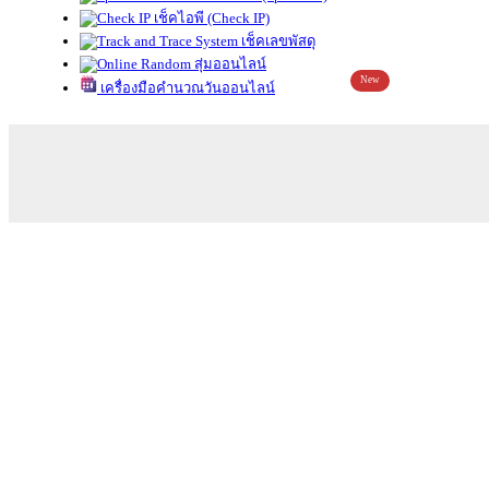
เช็คไอพี (Check IP)
เช็คเลขพัสดุ
สุ่มออนไลน์
New
เครื่องมือคำนวณวันออนไลน์