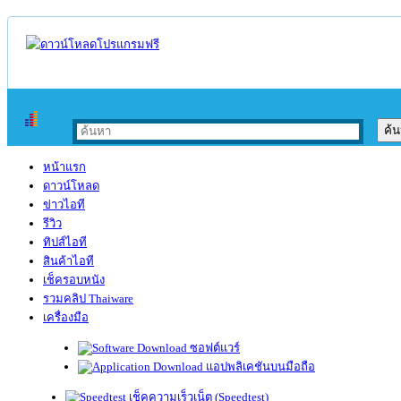
หน้าแรก
ดาวน์โหลด
ข่าวไอที
รีวิว
ทิปส์ไอที
สินค้าไอที
เช็ครอบหนัง
รวมคลิป Thaiware
เครื่องมือ
ซอฟต์แวร์
แอปพลิเคชันบนมือถือ
เช็คความเร็วเน็ต (Speedtest)