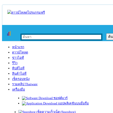
หน้าแรก
ดาวน์โหลด
ข่าวไอที
รีวิว
ทิปส์ไอที
สินค้าไอที
เช็ครอบหนัง
รวมคลิป Thaiware
เครื่องมือ
ซอฟต์แวร์
แอปพลิเคชันบนมือถือ
เช็คความเร็วเน็ต (Speedtest)