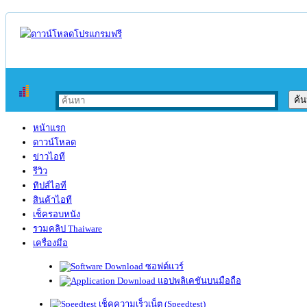
หน้าแรก
ดาวน์โหลด
ข่าวไอที
รีวิว
ทิปส์ไอที
สินค้าไอที
เช็ครอบหนัง
รวมคลิป Thaiware
เครื่องมือ
ซอฟต์แวร์
แอปพลิเคชันบนมือถือ
เช็คความเร็วเน็ต (Speedtest)