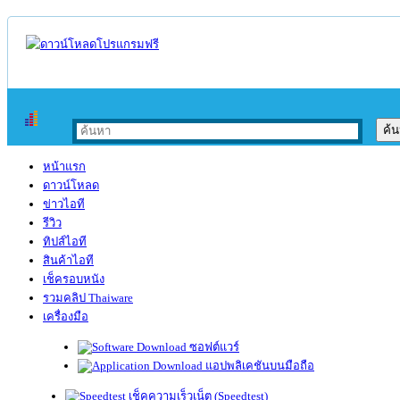
หน้าแรก
ดาวน์โหลด
ข่าวไอที
รีวิว
ทิปส์ไอที
สินค้าไอที
เช็ครอบหนัง
รวมคลิป Thaiware
เครื่องมือ
ซอฟต์แวร์
แอปพลิเคชันบนมือถือ
เช็คความเร็วเน็ต (Speedtest)