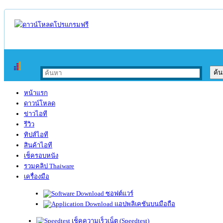
หน้าแรก
ดาวน์โหลด
ข่าวไอที
รีวิว
ทิปส์ไอที
สินค้าไอที
เช็ครอบหนัง
รวมคลิป Thaiware
เครื่องมือ
ซอฟต์แวร์
แอปพลิเคชันบนมือถือ
เช็คความเร็วเน็ต (Speedtest)