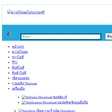
หน้าแรก
ดาวน์โหลด
ข่าวไอที
รีวิว
ทิปส์ไอที
สินค้าไอที
เช็ครอบหนัง
รวมคลิป Thaiware
เครื่องมือ
ซอฟต์แวร์
แอปพลิเคชันบนมือถือ
เช็คความเร็วเน็ต (Speedtest)