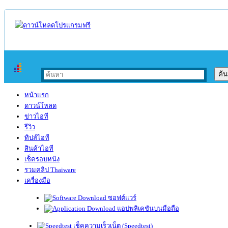
หน้าแรก
ดาวน์โหลด
ข่าวไอที
รีวิว
ทิปส์ไอที
สินค้าไอที
เช็ครอบหนัง
รวมคลิป Thaiware
เครื่องมือ
ซอฟต์แวร์
แอปพลิเคชันบนมือถือ
เช็คความเร็วเน็ต (Speedtest)