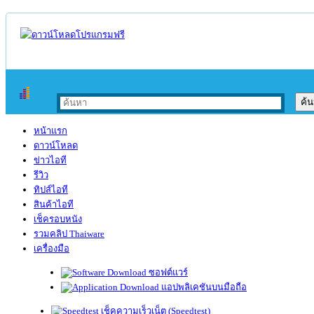
หน้าแรก
ดาวน์โหลด
ข่าวไอที
รีวิว
ทิปส์ไอที
สินค้าไอที
เช็ครอบหนัง
รวมคลิป Thaiware
เครื่องมือ
ซอฟต์แวร์
แอปพลิเคชันบนมือถือ
เช็คความเร็วเน็ต (Speedtest)