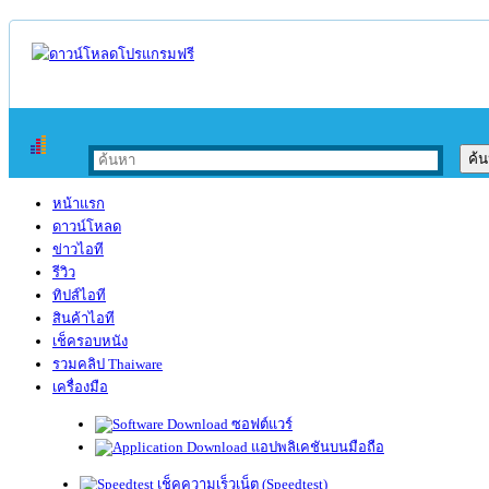
หน้าแรก
ดาวน์โหลด
ข่าวไอที
รีวิว
ทิปส์ไอที
สินค้าไอที
เช็ครอบหนัง
รวมคลิป Thaiware
เครื่องมือ
ซอฟต์แวร์
แอปพลิเคชันบนมือถือ
เช็คความเร็วเน็ต (Speedtest)