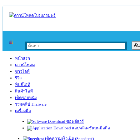
หน้าแรก
ดาวน์โหลด
ข่าวไอที
รีวิว
ทิปส์ไอที
สินค้าไอที
เช็ครอบหนัง
รวมคลิป Thaiware
เครื่องมือ
ซอฟต์แวร์
แอปพลิเคชันบนมือถือ
เช็คความเร็วเน็ต (Speedtest)