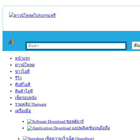
หน้าแรก
ดาวน์โหลด
ข่าวไอที
รีวิว
ทิปส์ไอที
สินค้าไอที
เช็ครอบหนัง
รวมคลิป Thaiware
เครื่องมือ
ซอฟต์แวร์
แอปพลิเคชันบนมือถือ
เช็คความเร็วเน็ต (Speedtest)