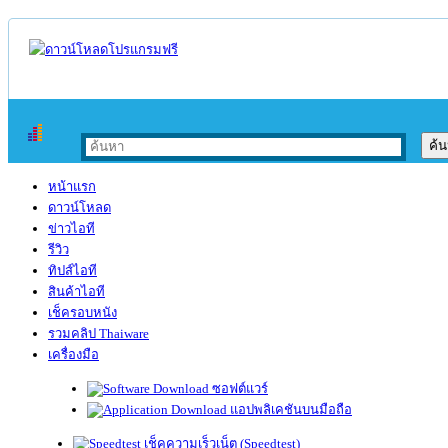
หน้าแรก
ดาวน์โหลด
ข่าวไอที
รีวิว
ทิปส์ไอที
สินค้าไอที
เช็ครอบหนัง
รวมคลิป Thaiware
เครื่องมือ
ซอฟต์แวร์
แอปพลิเคชันบนมือถือ
เช็คความเร็วเน็ต (Speedtest)