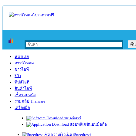
หน้าแรก
ดาวน์โหลด
ข่าวไอที
รีวิว
ทิปส์ไอที
สินค้าไอที
เช็ครอบหนัง
รวมคลิป Thaiware
เครื่องมือ
ซอฟต์แวร์
แอปพลิเคชันบนมือถือ
เช็คความเร็วเน็ต (Speedtest)