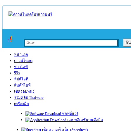
หน้าแรก
ดาวน์โหลด
ข่าวไอที
รีวิว
ทิปส์ไอที
สินค้าไอที
เช็ครอบหนัง
รวมคลิป Thaiware
เครื่องมือ
ซอฟต์แวร์
แอปพลิเคชันบนมือถือ
เช็คความเร็วเน็ต (Speedtest)