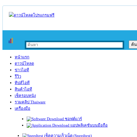
หน้าแรก
ดาวน์โหลด
ข่าวไอที
รีวิว
ทิปส์ไอที
สินค้าไอที
เช็ครอบหนัง
รวมคลิป Thaiware
เครื่องมือ
ซอฟต์แวร์
แอปพลิเคชันบนมือถือ
เช็คความเร็วเน็ต (Speedtest)