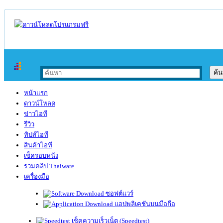
หน้าแรก
ดาวน์โหลด
ข่าวไอที
รีวิว
ทิปส์ไอที
สินค้าไอที
เช็ครอบหนัง
รวมคลิป Thaiware
เครื่องมือ
ซอฟต์แวร์
แอปพลิเคชันบนมือถือ
เช็คความเร็วเน็ต (Speedtest)