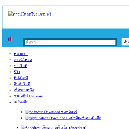
หน้าแรก
ดาวน์โหลด
ข่าวไอที
รีวิว
ทิปส์ไอที
สินค้าไอที
เช็ครอบหนัง
รวมคลิป Thaiware
เครื่องมือ
ซอฟต์แวร์
แอปพลิเคชันบนมือถือ
เช็คความเร็วเน็ต (Speedtest)