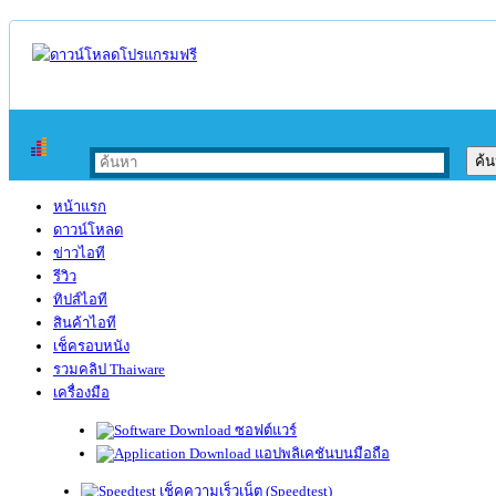
หน้าแรก
ดาวน์โหลด
ข่าวไอที
รีวิว
ทิปส์ไอที
สินค้าไอที
เช็ครอบหนัง
รวมคลิป Thaiware
เครื่องมือ
ซอฟต์แวร์
แอปพลิเคชันบนมือถือ
เช็คความเร็วเน็ต (Speedtest)