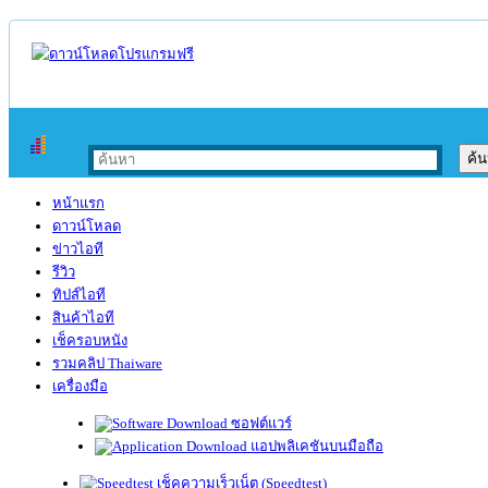
หน้าแรก
ดาวน์โหลด
ข่าวไอที
รีวิว
ทิปส์ไอที
สินค้าไอที
เช็ครอบหนัง
รวมคลิป Thaiware
เครื่องมือ
ซอฟต์แวร์
แอปพลิเคชันบนมือถือ
เช็คความเร็วเน็ต (Speedtest)