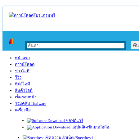
หน้าแรก
ดาวน์โหลด
ข่าวไอที
รีวิว
ทิปส์ไอที
สินค้าไอที
เช็ครอบหนัง
รวมคลิป Thaiware
เครื่องมือ
ซอฟต์แวร์
แอปพลิเคชันบนมือถือ
เช็คความเร็วเน็ต (Speedtest)